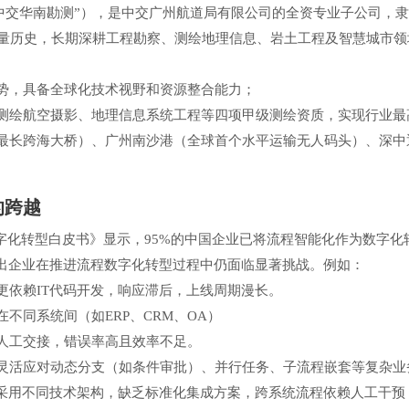
中交华南勘测”），是中交广州航道局有限公司的全资专业子公司，隶
测量历史，长期深耕工程勘察、测绘地理信息、岩土工程及智慧城市
势，具备全球化技术视野和资源整合能力；
测绘航空摄影、地理信息系统工程等四项甲级测绘资质，实现行业最
最长跨海大桥）、广州南沙港（全球首个水平运输无人码头）、深中
的跨越
业数字化转型白皮书》显示，95%的中国企业已将流程智能化作为数字
映出企业在推进流程数字化转型过程中仍面临显著挑战。例如：
更依赖IT代码开发，响应滞后，上线周期漫长。
不同系统间（如ERP、CRM、OA）
人工交接，错误率高且效率不足。
灵活应对动态分支（如条件审批）、并行任务、子流程嵌套等复杂业
统采用不同技术架构，缺乏标准化集成方案，跨系统流程依赖人工干预