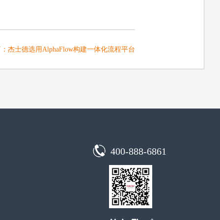
篇：
杰士德选用AlphaFlow构建一体化流程平台
400-888-6861