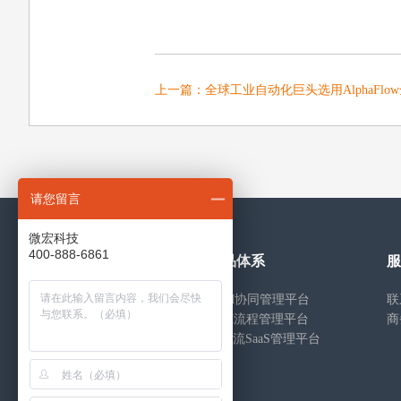
上一篇：
全球工业自动化巨头选用AlphaFlo
请您留言
微宏科技
400-888-6861
通用解决方案
产品体系
服
行政事务管理
ECM协同管理平台
联
流程管理Workflow & BPM
BPM流程管理平台
商
知识文档 DM & EKM
工作流SaaS管理平台
信息门户 Portal
移动应用 Mobile
项目管理 Project